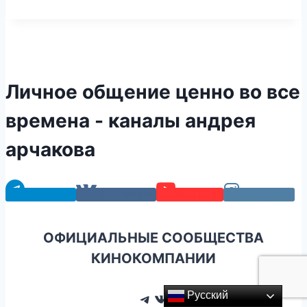
Личное общение ценно во все
времена - каналы андрея
арчакова
Telegram
Вконтакте
YouTube
Instagram
ОФИЦИАЛЬНЫЕ СООБЩЕСТВА
КИНОКОМПАНИИ
Telegram
ВКонтакте
Русский